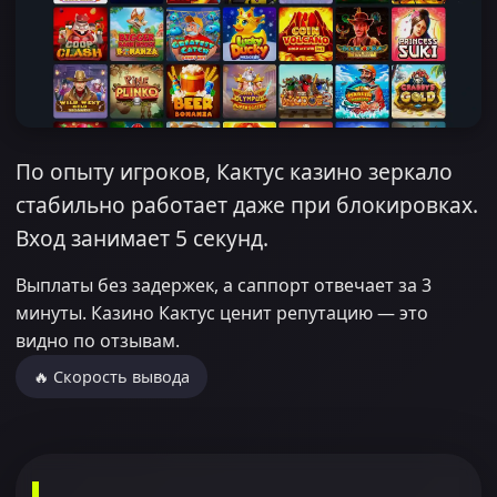
По опыту игроков, Кактус казино зеркало
стабильно работает даже при блокировках.
Вход занимает 5 секунд.
Выплаты без задержек, а саппорт отвечает за 3
минуты. Казино Кактус ценит репутацию — это
видно по отзывам.
🔥 Скорость вывода