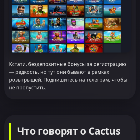
Кстати, бездепозитные бонусы за регистрацию
— редкость, но тут они бывают в рамках
розыгрышей. Подпишитесь на телеграм, чтобы
не пропустить.
Что говорят о Cactus