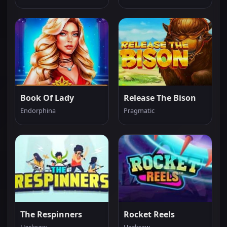
Book Of Lady
Release The Bison
Endorphina
Pragmatic
The Respinners
Rocket Reels
Hacksaw
Hacksaw