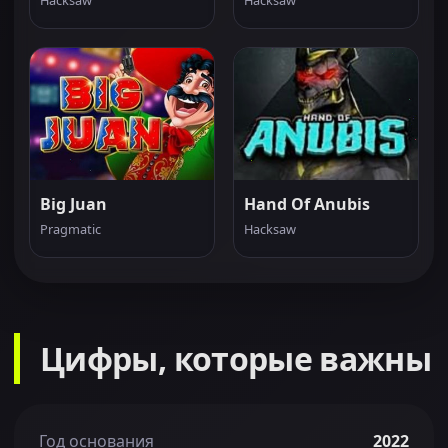
Big Juan
Hand Of Anubis
Pragmatic
Hacksaw
Цифры, которые важны
Год основания
2022