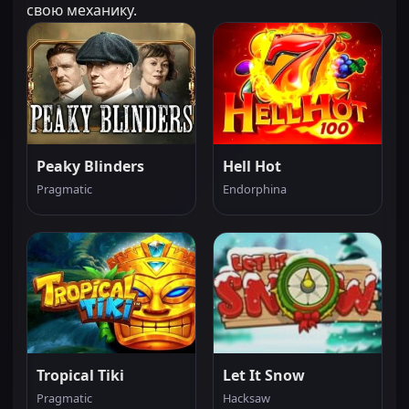
свою механику.
Peaky Blinders
Hell Hot
Pragmatic
Endorphina
Tropical Tiki
Let It Snow
Pragmatic
Hacksaw